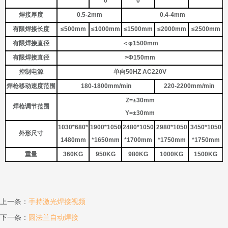
0
0
焊接厚度
0.5-2mm
0.4-4mm
有限焊接长度
≤500mm
≤1000mm
≤1500mm
≤2000mm
≤2500mm
有限焊接直径
＜
φ1500mm
有限焊接直径
>Φ150mm
控制电源
单向
50HZ AC220V
焊枪移动速度范围
180-1800mm/min
220-2200mm/min
Z=±30mm
焊枪调节范围
Y=±30mm
1030*680*
1900*1050
2480*1050
2980*1050
3450*1050
外形尺寸
1480mm
*1650mm
*1700mm
*1750mm
*1750mm
重量
360KG
950KG
980KG
1000KG
1500KG
上一条
：
手持激光焊接视频
下一条
：
圆法兰自动焊接