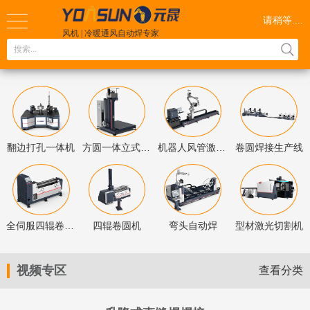
请稍等....
风机 | 冷暖通风自动焊
专家
广东工业大学
智能焊接产学研基
地
全国服务热线
189 2873 2487
翻边打孔一体机
方圆一体立式直缝焊
机器人风管激光自动焊
卷圆焊接生产线
全伺服四辊卷圆机
四辊卷圆机
弯头自动焊
型材激光切割机
视频专区
查看分类