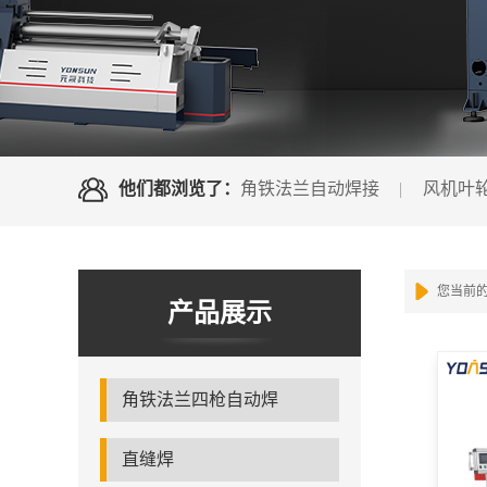
他们都浏览了：
角铁法兰自动焊接
风机叶
您当前
产品展示
角铁法兰四枪自动焊
直缝焊