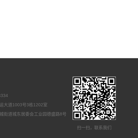
334
道1003号3栋1202室
城街道城东居委会工业园德盛路8号
扫一扫，联系我们