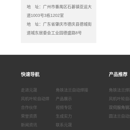
地 址：广州市番禺区石碁镇亚运大
道1003号3栋1202室
地 址：广东省肇庆市德庆县德城街
道城东居委会工业园德盛路8号
快速导航
产品推荐
走进元晟
角铁法兰自动焊接
角铁法兰焊
风机叶轮自动焊
产品展示
风机叶轮自
合作伙伴
视频专区
双伺服角
荣誉资质
生成实力
圆法兰自动
新闻资讯
联系元晟