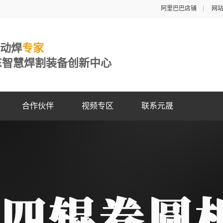
阿里巴巴店铺
网
自动焊
专家
东智慧焊割装备创新中心
合作伙伴
视频专区
联系元晟