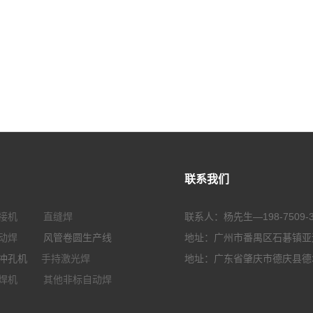
联系我们
接机
直缝焊
联系人：杨先生—198-7509-3
动焊
风管卷圆生产线
地址：广州市番禺区石碁镇亚运大
钢冲孔机
手持激光焊
地址：广东省肇庆市德庆县德
焊机
其他非标自动焊