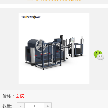
价格：
面议
数量:
-
+