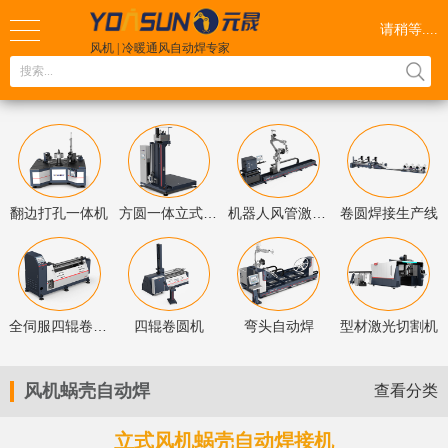
请稍等....
风机 | 冷暖通风自动焊
专家
广东工业大学
智能焊接产学研基
地
全国服务热线
189 2873 2487
翻边打孔一体机
方圆一体立式直缝焊
机器人风管激光自动焊
卷圆焊接生产线
全伺服四辊卷圆机
四辊卷圆机
弯头自动焊
型材激光切割机
风机蜗壳自动焊
查看分类
立式风机蜗壳自动焊接机